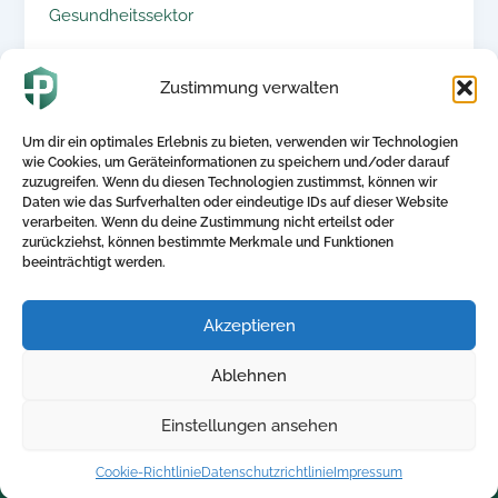
Gesundheitssektor
21. Februar 2025
Zustimmung verwalten
Betriebliche Krankenversicherung als attraktives
Angebot zur Fachkräftegewinnung im
Um dir ein optimales Erlebnis zu bieten, verwenden wir Technologien
Gesundheitssektor Die medizinische Versorgung
wie Cookies, um Geräteinformationen zu speichern und/oder darauf
in Deutschland steht vor einer enormen
zuzugreifen. Wenn du diesen Technologien zustimmst, können wir
Herausforderung. Der […]
Daten wie das Surfverhalten oder eindeutige IDs auf dieser Website
verarbeiten. Wenn du deine Zustimmung nicht erteilst oder
zurückziehst, können bestimmte Merkmale und Funktionen
beeinträchtigt werden.
Akzeptieren
Direktlinks
Kontakt
Ablehnen
Home
+ 49 5250-705340
Blog
info@betriebliche-
Einstellungen ansehen
kv.expert
Kalkulator
Cookie-Richtlinie
Datenschutzrichtlinie
Impressum
Kontakt