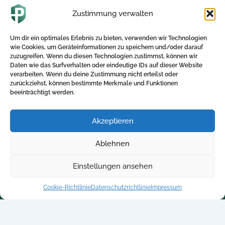
Zustimmung verwalten
26. Februar 2025
Wie kann eine betriebliche Krankenversicherung
Um dir ein optimales Erlebnis zu bieten, verwenden wir Technologien
dazu beitragen, psychischen Erkrankungen im
wie Cookies, um Geräteinformationen zu speichern und/oder darauf
Beruf vorzubeugen oder sie zu lindern?
zuzugreifen. Wenn du diesen Technologien zustimmst, können wir
Psychische Belastungen am Arbeitsplatz: […]
Daten wie das Surfverhalten oder eindeutige IDs auf dieser Website
verarbeiten. Wenn du deine Zustimmung nicht erteilst oder
zurückziehst, können bestimmte Merkmale und Funktionen
beeinträchtigt werden.
Akzeptieren
Direktlinks
Kontakt
Ablehnen
Home
+ 49 5250-705340
Einstellungen ansehen
Blog
info@betriebliche-
kv.expert
Kalkulator
Cookie-Richtlinie
Datenschutzrichtlinie
Impressum
Kontakt
Datenschutzrichtlinie
Impressum