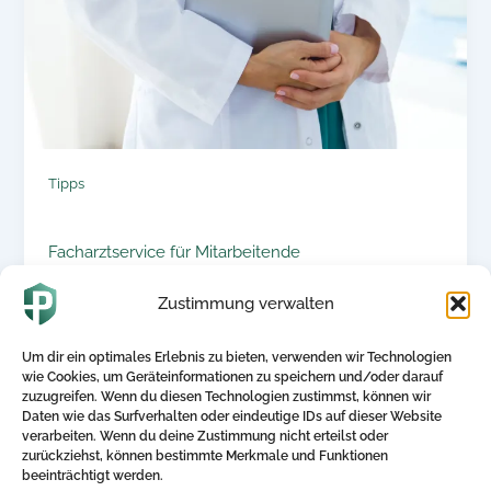
Tipps
Facharztservice für Mitarbeitende
Zustimmung verwalten
30. Juni 2025
Facharztservice für Mitarbeitende Einleitung In
Um dir ein optimales Erlebnis zu bieten, verwenden wir Technologien
der heutigen Arbeitswelt ist die Gesundheit der
wie Cookies, um Geräteinformationen zu speichern und/oder darauf
Mitarbeitenden ein entscheidender Faktor für
zuzugreifen. Wenn du diesen Technologien zustimmst, können wir
den Erfolg eines […]
Daten wie das Surfverhalten oder eindeutige IDs auf dieser Website
verarbeiten. Wenn du deine Zustimmung nicht erteilst oder
zurückziehst, können bestimmte Merkmale und Funktionen
beeinträchtigt werden.