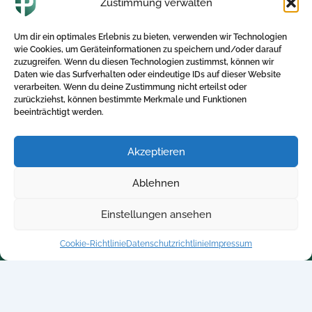
Zustimmung verwalten
3. Juli 2025
Die 5 größten Fehler bei der bKV-Einführung Die
Um dir ein optimales Erlebnis zu bieten, verwenden wir Technologien
betriebliche Krankenversicherung (BKV) ist ein
wie Cookies, um Geräteinformationen zu speichern und/oder darauf
wertvolles Instrument, um die Gesundheit und
zuzugreifen. Wenn du diesen Technologien zustimmst, können wir
Zufriedenheit […]
Daten wie das Surfverhalten oder eindeutige IDs auf dieser Website
verarbeiten. Wenn du deine Zustimmung nicht erteilst oder
zurückziehst, können bestimmte Merkmale und Funktionen
beeinträchtigt werden.
Akzeptieren
Direktlinks
Kontakt
Ablehnen
Home
+ 49 5250-705340
Einstellungen ansehen
Blog
info@betriebliche-
kv.expert
Kalkulator
Cookie-Richtlinie
Datenschutzrichtlinie
Impressum
Kontakt
Datenschutzrichtlinie
Impressum