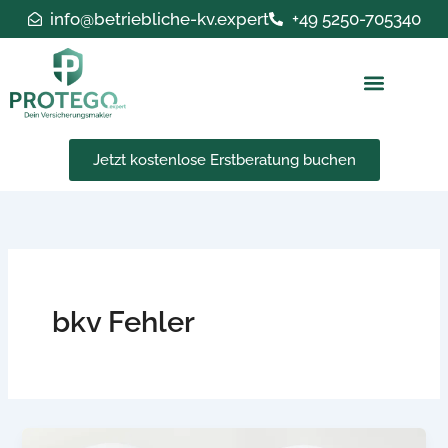
Zum
info@betriebliche-kv.expert
+49 5250-705340
Inhalt
springen
Jetzt kostenlose Erstberatung buchen
bkv Fehler