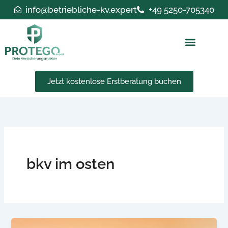
Zum
info@betriebliche-kv.expert
+49 5250-705340
Inhalt
springen
Jetzt kostenlose Erstberatung buchen
bkv im osten