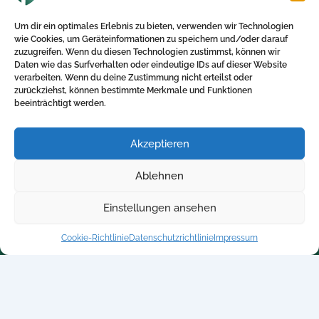
Mitarbeiter Benefits in Ostdeutschland: Wie
Um dir ein optimales Erlebnis zu bieten, verwenden wir Technologien
Unternehmen Fachkräfte sichern, motivieren und
wie Cookies, um Geräteinformationen zu speichern und/oder darauf
langfristig binden 🧭 Einleitung Die
zuzugreifen. Wenn du diesen Technologien zustimmst, können wir
Fachkräftegewinnung und -bindung in […]
Daten wie das Surfverhalten oder eindeutige IDs auf dieser Website
verarbeiten. Wenn du deine Zustimmung nicht erteilst oder
zurückziehst, können bestimmte Merkmale und Funktionen
beeinträchtigt werden.
Akzeptieren
Direktlinks
Kontakt
Ablehnen
Home
+ 49 5250-705340
Einstellungen ansehen
Blog
info@betriebliche-
kv.expert
Kalkulator
Cookie-Richtlinie
Datenschutzrichtlinie
Impressum
Kontakt
Datenschutzrichtlinie
Impressum