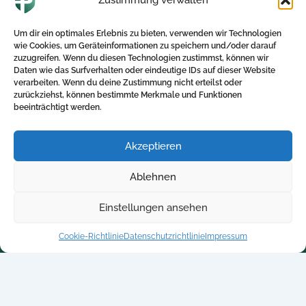
27. März 2025
Die beste bKV für die Chemiebranche: Ein
Um dir ein optimales Erlebnis zu bieten, verwenden wir Technologien
umfassender Leitfaden In der heutigen
wie Cookies, um Geräteinformationen zu speichern und/oder darauf
Arbeitswelt ist es für Personalverantwortliche in
zuzugreifen. Wenn du diesen Technologien zustimmst, können wir
der Chemiebranche […]
Daten wie das Surfverhalten oder eindeutige IDs auf dieser Website
verarbeiten. Wenn du deine Zustimmung nicht erteilst oder
zurückziehst, können bestimmte Merkmale und Funktionen
beeinträchtigt werden.
Akzeptieren
Direktlinks
Kontakt
Ablehnen
Home
+ 49 5250-705340
Einstellungen ansehen
Blog
info@betriebliche-
kv.expert
Kalkulator
Cookie-Richtlinie
Datenschutzrichtlinie
Impressum
Kontakt
Datenschutzrichtlinie
Impressum