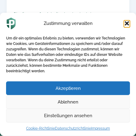
Studie 2024 für Arbeitgeber bedeutet
Zustimmung verwalten
1. Juli 2025
Um dir ein optimales Erlebnis zu bieten, verwenden wir Technologien
bKV im Aufwind: Was die WTW Benefits Trends
wie Cookies, um Geräteinformationen zu speichern und/oder darauf
Studie 2024 für Arbeitgeber bedeutet – mit Blick
zuzugreifen. Wenn du diesen Technologien zustimmst, können wir
auf die Generation Z […]
Daten wie das Surfverhalten oder eindeutige IDs auf dieser Website
verarbeiten. Wenn du deine Zustimmung nicht erteilst oder
zurückziehst, können bestimmte Merkmale und Funktionen
beeinträchtigt werden.
Akzeptieren
Direktlinks
Kontakt
Ablehnen
Home
+ 49 5250-705340
Einstellungen ansehen
Blog
info@betriebliche-
kv.expert
Kalkulator
Cookie-Richtlinie
Datenschutzrichtlinie
Impressum
Kontakt