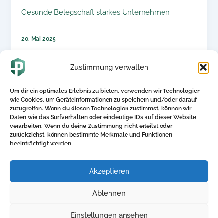
Gesunde Belegschaft starkes Unternehmen
20. Mai 2025
Gesunde Belegschaft starkes Unternehmen In
einer sich ständig wandelnden Arbeitswelt steht
Zustimmung verwalten
die Gesundheit der Mitarbeitenden mehr denn je
im Mittelpunkt.
Um dir ein optimales Erlebnis zu bieten, verwenden wir Technologien
wie Cookies, um Geräteinformationen zu speichern und/oder darauf
zuzugreifen. Wenn du diesen Technologien zustimmst, können wir
Daten wie das Surfverhalten oder eindeutige IDs auf dieser Website
verarbeiten. Wenn du deine Zustimmung nicht erteilst oder
1
2
…
8
Weiter
→
zurückziehst, können bestimmte Merkmale und Funktionen
beeinträchtigt werden.
Akzeptieren
Direktlinks
Kontakt
Ablehnen
Home
+ 49 5250-705340
Einstellungen ansehen
Blog
info@betriebliche-