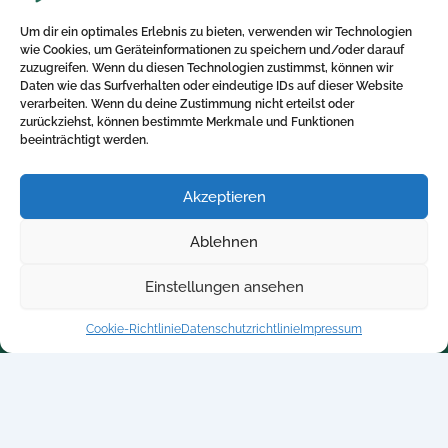
11. Juni 2025
Um dir ein optimales Erlebnis zu bieten, verwenden wir Technologien
Die richtige bKV für die Physiotherapiepraxis:
wie Cookies, um Geräteinformationen zu speichern und/oder darauf
Mehrwert für Mitarbeitende und Ihre Familien Die
zuzugreifen. Wenn du diesen Technologien zustimmst, können wir
Gesundheit der Patienten steht in den meisten […]
Daten wie das Surfverhalten oder eindeutige IDs auf dieser Website
verarbeiten. Wenn du deine Zustimmung nicht erteilst oder
zurückziehst, können bestimmte Merkmale und Funktionen
beeinträchtigt werden.
Akzeptieren
Direktlinks
Kontakt
Ablehnen
Home
+ 49 5250-705340
Blog
info@betriebliche-
Einstellungen ansehen
kv.expert
Kalkulator
Cookie-Richtlinie
Datenschutzrichtlinie
Impressum
Kontakt
Datenschutzrichtlinie
Impressum