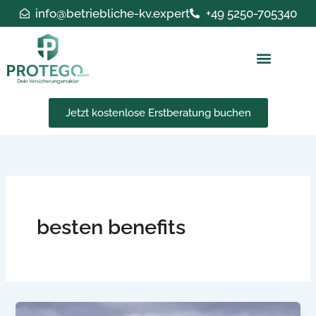
Zum
info@betriebliche-kv.expert
+49 5250-705340
Inhalt
springen
Jetzt kostenlose Erstberatung buchen
besten benefits