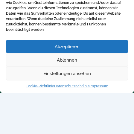
wie Cookies, um Geräteinformationen zu speichern und/oder darauf
Einleitung: Moderne Benefits als Schlüssel zum
zuzugreifen. Wenn du diesen Technologien zustimmst, können wir
Unternehmenserfolg Die Arbeitswelt […]
Daten wie das Surfverhalten oder eindeutige IDs auf dieser Website
verarbeiten. Wenn du deine Zustimmung nicht erteilst oder
zurückziehst, können bestimmte Merkmale und Funktionen
beeinträchtigt werden.
Akzeptieren
Direktlinks
Kontakt
Ablehnen
Home
+ 49 5250-705340
Blog
info@betriebliche-
Einstellungen ansehen
kv.expert
Kalkulator
Cookie-Richtlinie
Datenschutzrichtlinie
Impressum
Kontakt
Datenschutzrichtlinie
Impressum
© 2026 betriebliche-KV.expert | All Rights Reserved by
PROTEGO Versicherungsmakler GmbH & Co. KG