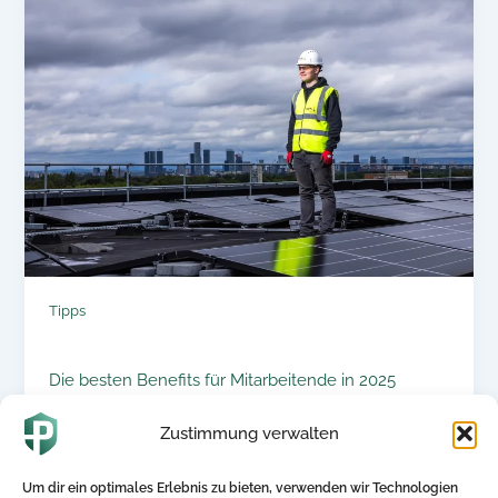
Tipps
Die besten Benefits für Mitarbeitende in 2025
Zustimmung verwalten
24. April 2025
Die besten Benefits für Mitarbeitende in 2025:
Um dir ein optimales Erlebnis zu bieten, verwenden wir Technologien
Zukunftssicher, attraktiv und nachhaltig