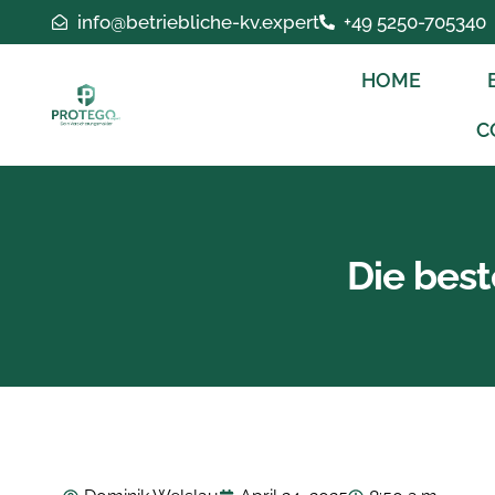
Zum
info@betriebliche-kv.expert
+49 5250-705340
Inhalt
springen
HOME
C
Die best